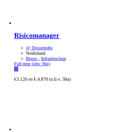
Risicomanager
@ Droomjobs
Nederland
Bouw
,
Infrastructuur
Full time (obv 36u)
€3.120 en € 4.870 (o.b.v. 36u)