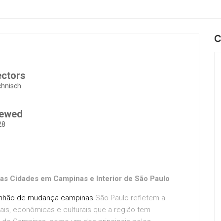
C
ectors
chnisch
iewed
28
s Cidades em Campinas e Interior de São Paulo
nhão de mudança campinas
São Paulo refletem a
is, econômicas e culturais que a região tem