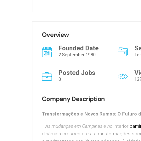
Overview
Founded Date
S
2 September 1980
Te
Posted Jobs
V
0
13
Company Description
Transformações e Novos Rumos: O Futuro da
As mudanças em Campinas e no
Interior
cami
dinâmica crescente e as transformações socia