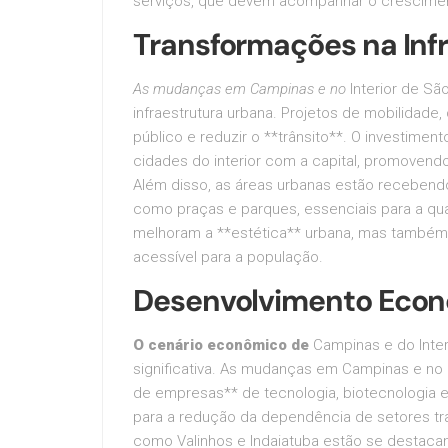
serviços, que devem acompanhar o crescimen
Transformações na Inf
As mudanças em Campinas e no
Interior de Sã
infraestrutura urbana. Projetos de mobilidade,
público e reduzir o **trânsito**. O investime
cidades do interior com a capital, promovend
Além disso, as áreas urbanas estão recebendo
como praças e parques, essenciais para a qu
melhoram a **estética** urbana, mas também
acessível para a população.
Desenvolvimento Econ
O cenário econômico de
Campinas e do Inter
significativa. As mudanças em Campinas e no i
de empresas** de tecnologia, biotecnologia e 
para a redução da dependência de setores trad
como Valinhos e Indaiatuba estão se destacan