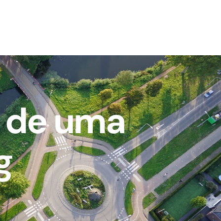
r de uma
g