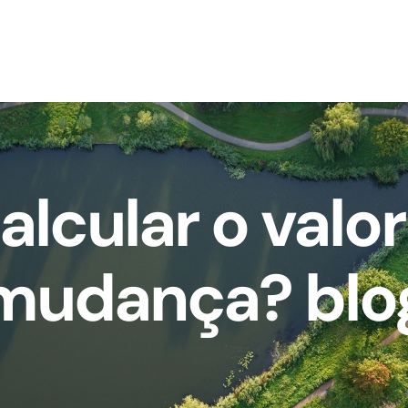
lcular o valo
mudança? blo