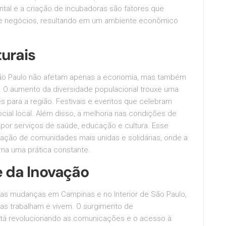
tal e a criação de incubadoras são fatores que
de negócios, resultando em um ambiente econômico
turais
São Paulo não afetam apenas a economia, mas também
os. O aumento da diversidade populacional trouxe uma
s para a região. Festivais e eventos que celebram
ocial local. Além disso, a melhoria nas condições de
or serviços de saúde, educação e cultura. Esse
mação de comunidades mais unidas e solidárias, onde a
rna uma prática constante.
e da Inovação
nas mudanças em Campinas e no Interior de São Paulo,
as trabalham e vivem. O surgimento de
 está revolucionando as comunicações e o acesso à