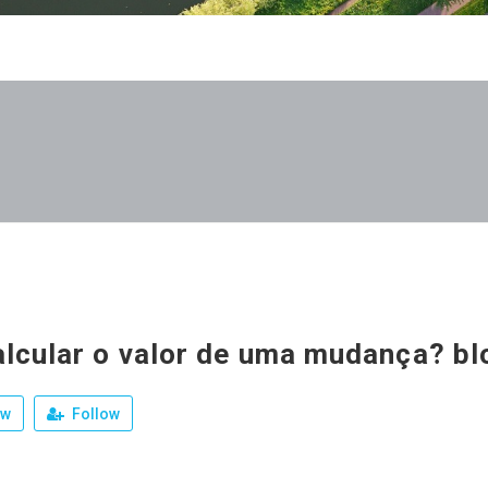
lcular o valor de uma mudança? bl
ew
Follow