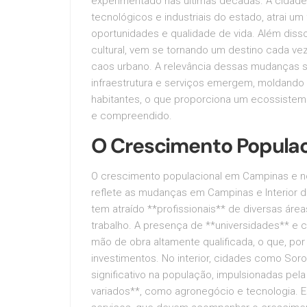
experimentado nas últimas décadas. A cidade
tecnológicos e industriais do estado, atrai 
oportunidades e qualidade de vida. Além disso, 
cultural, vem se tornando um destino cada v
caos urbano. A relevância dessas mudanças s
infraestrutura e serviços emergem, moldando 
habitantes, o que proporciona um ecossistem
e compreendido.
O Crescimento Populac
O crescimento populacional em Campinas e no
reflete as mudanças em Campinas e Interior 
tem atraído **profissionais** de diversas ár
trabalho. A presença de **universidades** e 
mão de obra altamente qualificada, o que, por 
investimentos. No interior, cidades como So
significativo na população, impulsionadas pe
variados**, como agronegócio e tecnologia. 