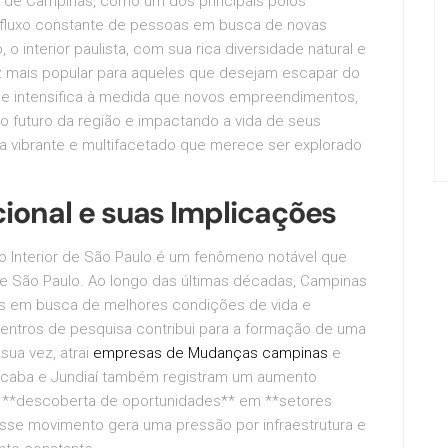
 de Campinas, como um dos principais polos
um fluxo constante de pessoas em busca de novas
o interior paulista, com sua rica diversidade natural e
ez mais popular para aqueles que desejam escapar do
e intensifica à medida que novos empreendimentos,
o futuro da região e impactando a vida de seus
a vibrante e multifacetado que merece ser explorado
ional e suas Implicações
 Interior de São Paulo é um fenômeno notável que
de São Paulo. Ao longo das últimas décadas, Campinas
eas em busca de melhores condições de vida e
centros de pesquisa contribui para a formação de uma
sua vez, atrai
empresas de Mudanças campinas
e
rocaba e Jundiaí também registram um aumento
la **descoberta de oportunidades** em **setores
Esse movimento gera uma pressão por infraestrutura e