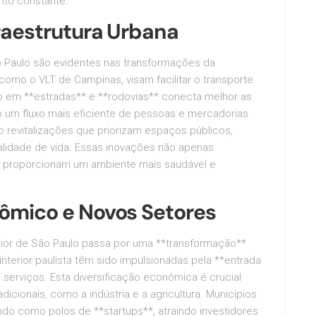
to constante.
raestrutura Urbana
o Paulo são evidentes nas transformações da
 como o VLT de Campinas, visam facilitar o transporte
nto em **estradas** e **rodovias** conecta melhor as
o um fluxo mais eficiente de pessoas e mercadorias.
 revitalizações que priorizam espaços públicos,
alidade de vida. Essas inovações não apenas
 proporcionam um ambiente mais saudável e
ômico e Novos Setores
ior de São Paulo passa por uma **transformação**
nterior paulista têm sido impulsionadas pela **entrada
serviços. Esta diversificação econômica é crucial
icionais, como a indústria e a agricultura. Municípios
do como polos de **startups**, atraindo investidores