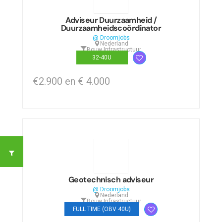
Adviseur Duurzaamheid /
Duurzaamheidscoördinator
@ Droomjobs
Nederland
Bouw
,
Infrastructuur
32-40U
€2.900 en € 4.000
Geotechnisch adviseur
@ Droomjobs
Nederland
Bouw
,
Infrastructuur
FULL TIME (OBV 40U)