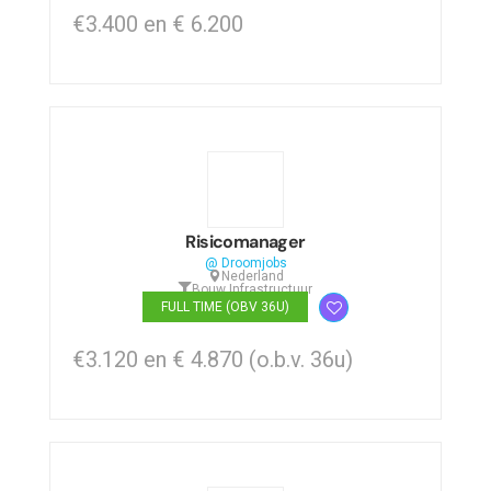
€3.400 en € 6.200
Risicomanager
@ Droomjobs
Nederland
Bouw
,
Infrastructuur
FULL TIME (OBV 36U)
€3.120 en € 4.870 (o.b.v. 36u)