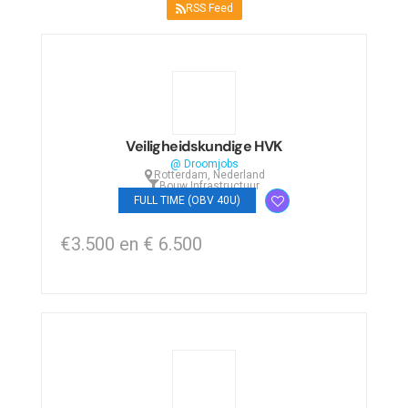
RSS Feed
Veiligheidskundige HVK
@ Droomjobs
Rotterdam, Nederland
Bouw
,
Infrastructuur
FULL TIME (OBV 40U)
€3.500 en € 6.500