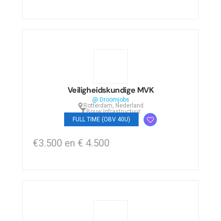
Veiligheidskundige MVK
@ Droomjobs
Rotterdam, Nederland
Bouw
,
Infrastructuur
FULL TIME (OBV 40U)
€3.500 en € 4.500